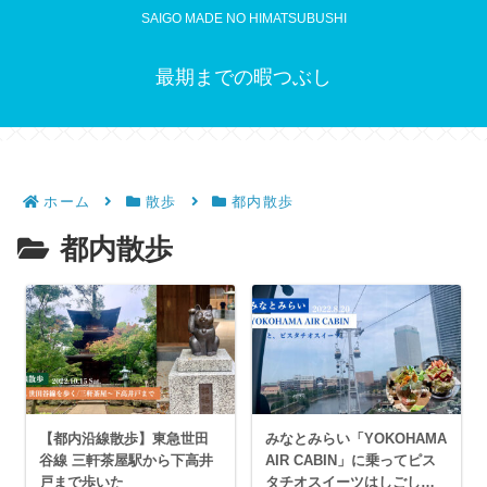
SAIGO MADE NO HIMATSUBUSHI
最期までの暇つぶし
ホーム
散歩
都内散歩
都内散歩
【都内沿線散歩】東急世田
みなとみらい「YOKOHAMA
谷線 三軒茶屋駅から下高井
AIR CABIN」に乗ってピス
戸まで歩いた
タチオスイーツはしごして