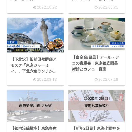
きた
2022.10.22
2022.08.21
【白金台/目黒】アール・デ
【下北沢】旧前田侯爵邸と
コの貴重書｜東京都庭園美
モスク「東京ジャーミ
術館とカフェ・庭園
ィ」、下北六角ランチから
かき氷まで
2022.08.13
2022.07.19
【都内沿線散歩】東急多摩
【新年2日目】東海七福神を