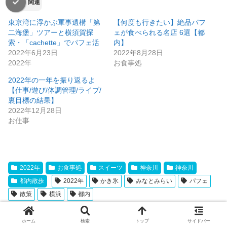
関連
東京湾に浮かぶ軍事遺構「第
【何度も行きたい】絶品パフ
二海堡」ツアーと横須賀探
ェが食べられる名店 6選【都
索・「cachette」でパフェ活
内】
2022年6月23日
2022年8月28日
2022年
お食事処
2022年の一年を振り返るよ
【仕事/遊び/体調管理/ライブ/
裏目標の結果】
2022年12月28日
お仕事
2022年
お食事処
スイーツ
神奈川
神奈川
都内散歩
2022年
かき氷
みなとみらい
パフェ
散策
横浜
都内
シェアする
ホーム
検索
トップ
サイドバー