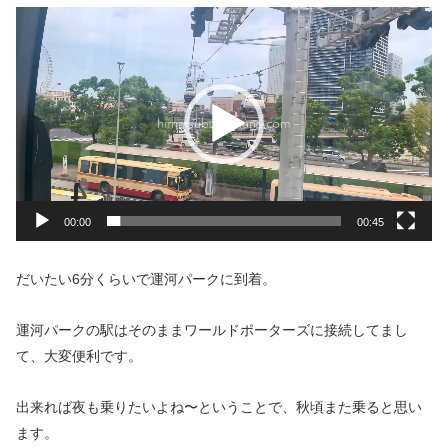
動
画
プ
レ
ー
ヤ
ー
00:00
00:45
だいたい6分くらいで運河パークに到着。
運河パークの駅はそのままワールドポーターズに接続してまし
て、大変便利です。
出来れば夜も乗りたいよね〜ということで、秋頃また乗ると思い
ます。