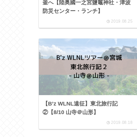
釜へ【陸奥國一之宮鹽竈神社・津波
防災センター・ランチ】
2019.08.25
【B’z WLNL遠征】東北旅行記
②【8/10 山寺＠山形】
2019.08.18