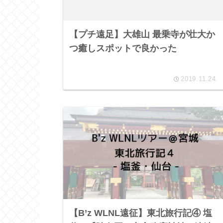
【プチ遠足】大雄山 最乗寺が壮大か
つ癒しスポットで良かった
2019.11.24
【B’z WLNL遠征】東北旅行記④ 塩