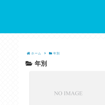
ホーム
年別
年別