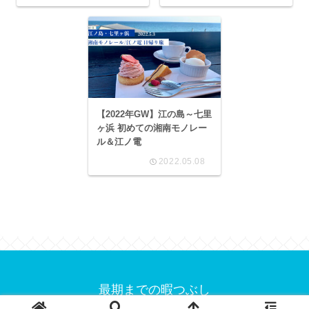
【2022年GW】江の島～七里
ヶ浜 初めての湘南モノレー
ル＆江ノ電
2022.05.08
最期までの暇つぶし