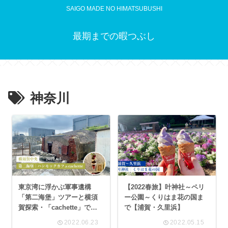
SAIGO MADE NO HIMATSUBUSHI
最期までの暇つぶし
神奈川
東京湾に浮かぶ軍事遺構
【2022春旅】叶神社～ペリ
「第二海堡」ツアーと横須
ー公園～くりはま花の国ま
賀探索・「cachette」でパ
で【浦賀・久里浜】
フェ活
2022.06.23
2022.05.15