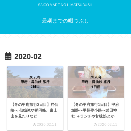
SAIGO MADE NO HIMATSUBUSHI
最期までの暇つぶし
2020-02
【冬の甲府旅行2日目】昇仙
【冬の甲府旅行1日目】甲府
峡へ 仙娥滝や覚円峰、富士
城跡〜甲州夢小路〜武田神
山を見たりなど
社 ＋ランチや甘味処とか
2020.02.11
2020.02.11